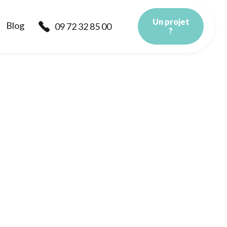
Un projet
Blog
09 72 32 85 00

?