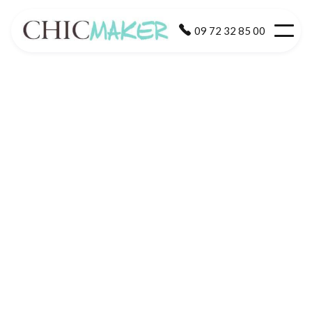

09 72 32 85 00
Merci.
Nous allons vous recontacter rapidement.
L'équipe de Chic Maker